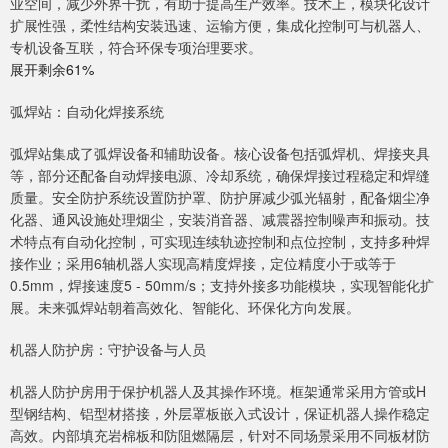
业空间，减少外界干扰，有助于提高生产效率。技术上，模块化设计
扩展性强，柔性结构安装迅速、运输方便，集成化控制可与机器人、
专机设备互联，符合环保专项治理要求。
展开剩余61%
弧焊站：自动化焊接系统
弧焊站集成了弧焊设备和辅助设备。核心设备包括弧焊机、焊接夹具
等，部分还配备自动焊接电源、冷却系统，确保焊接过程稳定和焊缝
质量。安全防护系统设置防护罩、防护屏减少弧光辐射，配备烟尘净
化器、通风设施处理烟尘，安装消音器、减震器控制噪声和振动。技
术特点有自动化控制，可实现连续轨迹控制和点位控制，支持多种焊
接作业；采用6轴机器人实现高精度焊接，定位精度小于或等于
0.5mm，焊接速度5 - 50mm/s；支持外接多功能模块，实现智能化扩
展。未来弧焊站朝着高效化、智能化、环保化方向发展。
机器人防护房：守护设备与人员
机器人防护房用于保护机器人及其操作环境。框架通常采用方管或H
型钢结构、铝型材搭接，外层罩板嵌入式设计，保证机器人操作稳定
高效。内部填充岩棉板和防阻燃隔层，针对不同场景采用不同板材防