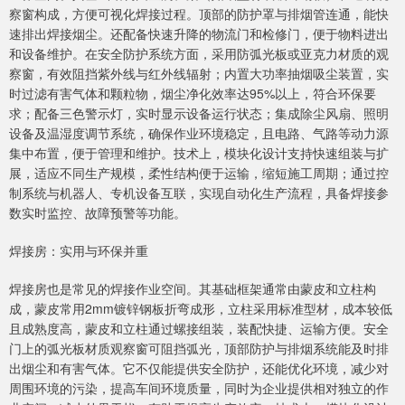
察窗构成，方便可视化焊接过程。顶部的防护罩与排烟管连通，能快
速排出焊接烟尘。还配备快速升降的物流门和检修门，便于物料进出
和设备维护。在安全防护系统方面，采用防弧光板或亚克力材质的观
察窗，有效阻挡紫外线与红外线辐射；内置大功率抽烟吸尘装置，实
时过滤有害气体和颗粒物，烟尘净化效率达95%以上，符合环保要
求；配备三色警示灯，实时显示设备运行状态；集成除尘风扇、照明
设备及温湿度调节系统，确保作业环境稳定，且电路、气路等动力源
集中布置，便于管理和维护。技术上，模块化设计支持快速组装与扩
展，适应不同生产规模，柔性结构便于运输，缩短施工周期；通过控
制系统与机器人、专机设备互联，实现自动化生产流程，具备焊接参
数实时监控、故障预警等功能。
焊接房：实用与环保并重
焊接房也是常见的焊接作业空间。其基础框架通常由蒙皮和立柱构
成，蒙皮常用2mm镀锌钢板折弯成形，立柱采用标准型材，成本较低
且成熟度高，蒙皮和立柱通过螺接组装，装配快捷、运输方便。安全
门上的弧光板材质观察窗可阻挡弧光，顶部防护与排烟系统能及时排
出烟尘和有害气体。它不仅能提供安全防护，还能优化环境，减少对
周围环境的污染，提高车间环境质量，同时为企业提供相对独立的作