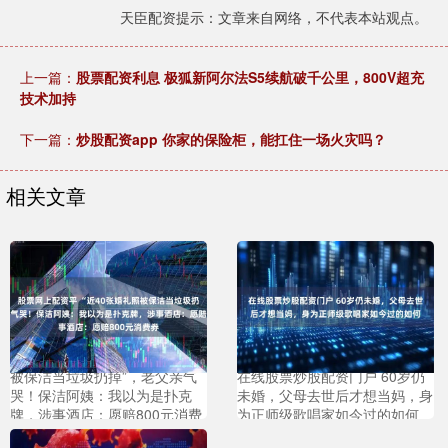
天臣配资提示：文章来自网络，不代表本站观点。
上一篇：
股票配资利息 极狐新阿尔法S5续航破千公里，800V超充
技术加持
下一篇：
炒股配资app 你家的保险柜，能扛住一场火灾吗？
相关文章
股票网上配资平 “近40张婚礼照
被保洁当垃圾扔掉”，老父亲气
在线股票炒股配资门户 60岁仍
哭！保洁阿姨：我以为是扑克
未婚，父母去世后才想当妈，身
牌，涉事酒店：愿赔800元消费
为正师级歌唱家如今过的如何
券