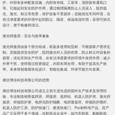
护。外部有多种配套设施，内部有布线、工装等，顶部留有通风口
等。它能起到安全防护作用，通过物理隔离防止人员误入，阻挡弧
光、激光、粉尘等危害，保护设备不受损坏；还能优化车间环境，在
有洁净度要求的环境中起到防尘、隔音、保温保湿作用；采用可拆式
设计，便于检修和清洁。
激光焊接房：安全与效率兼备
激光焊接房由多个部分组成，框架多使用铝型材，可根据客户需求定
制。其能提供安全防护，阻挡激光对人员的伤害，防止粉尘对设备的
损害；优化车间生产环境，在有洁净度要求的环境中发挥作用；减少
外界干扰，使焊接过程更稳定，内部布局合理，有助于提高生产效
率。未来将朝着模块化设计、智能化集成、环保节能方向发展。
廊坊博佳科技有限公司的优势
廊坊博佳科技有限公司成立之初引进先进的国外生产技术及管理经
验，专业制造销售弧焊房、焊接房、弧焊站、机器人防护房、激光焊
接房、焊接防护屏、电焊光防护隔断、电焊遮弧帘、焊接防护围栏、
机器人防护工房、防护快速门、硬质快卷门、Pvc材料等产品。其产
品广泛应用于多个领域，在制造业企业中，如汽车制造、船舶制造、