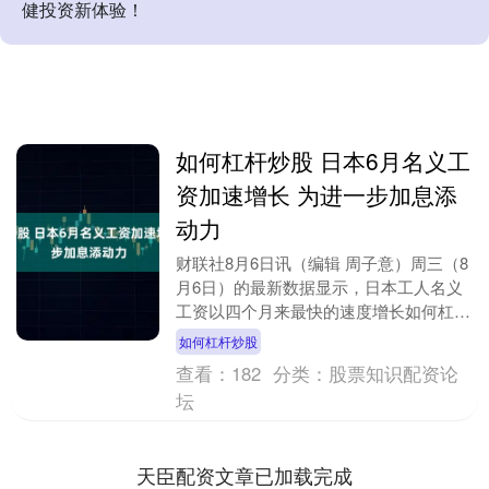
健投资新体验！
如何杠杆炒股 日本6月名义工
资加速增长 为进一步加息添
动力
财联社8月6日讯（编辑 周子意）周三（8
月6日）的最新数据显示，日本工人名义
工资以四个月来最快的速度增长如何杠杆
炒股，反映出日本工会在与雇主的年度谈
如何杠杆炒股
判中取得不错....
查看：
182
分类：
股票知识配资论
坛
天臣配资文章已加载完成