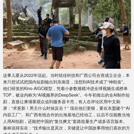
这事儿要从2022年说起。当时炫佳科技和广西公司合资成立企业，本
来只想试试把国内短剧输出到东南亚，没想到AI技术成了“神助攻”。
他们研发的Kino-AIGC模型，凭着小参数规模冲进全球视频生成榜单
TOP，被业内称为“AI视频界的DeepSeek”。今年初推出的全AI制作短
剧，直接让柬埔寨观众追到服务器卡壳，有人在评论区用中文刷
屏：“求更新！男主什么时候反击？” 现在他们更狠，要在东盟建个“AI
内容工厂”。和广西有线合作的出海基地已经动工，以后不仅能教当地
人用AI拍剧，还能把中国的“复仇爽文”套路批量生产成多语言版本。
秦林说得实在：“技术输出是其次，关键是让中国故事用他们喜欢的方