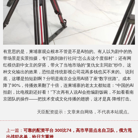
有意思的是，柬埔寨观众根本不管是不是AI拍的。有人以为剧中的热
带场景是实景拍摄，专门跑到旅行社问“怎么去这个度假村”；还有网
红模仿剧中女主的穿搭，带火了当地市场的“复仇女主同款”纱巾。这
种文化输出的效果，恐怕是传统影视公司花再多钱也买不来的。 说到
底，这哪是拍短剧啊？分明是南京企业用AI搭了座“数字丝路”。成本
降了90%，传播效果翻了十倍，连柬埔寨的老太太都知道：“中国的AI
拍剧，比电视剧还好看！”下次再有人说AI会抢编剧饭碗，不如看看南
京团队的操作——把技术变成文化传播的翅膀，这才是真·降维打击。
天臣配资提示：文章来自网络，不代表本站观点。
上一篇：
可靠的配资平台 300比74，高市早苗点名自卫队，俄方甩
出战犯名单，给日方重挫