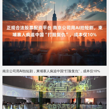
南京公司用AI拍短剧，柬埔寨人疯追中国“打脸复仇”，成本仅10%