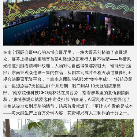
在南宁国际会展中心的东博会展厅里，一块大屏幕前挤满了参展观
众。屏幕上播放的柬埔寨首部AI微短剧正看得人目不转睛——热带风
光细腻到能看清树叶纹理，人物对话自然得像邻家聊天，谁能想到这
部让东南亚观众连刷三集的作品，从剧本到成片全程没动过摄像机正
规合法股票配资平台，全靠南京团队的AI技术“凭空生成”。 “传统剧组
拍一集短剧要7天拍摄加1个月后期，我们用AI 10天就能搞定整
部。”南京炫佳科技CEO秦林站在展台旁，指着屏幕里的复仇剧情解
释，“柬埔寨观众就爱这种‘逆袭打脸’的爽感，AI写剧本时特意强化了
主角从被欺负到反杀的情节，结果首发就爆了。”更让人咋舌的是成本
——每天能生产上百万分钟内容，花费却只有人工制作的十分之一。